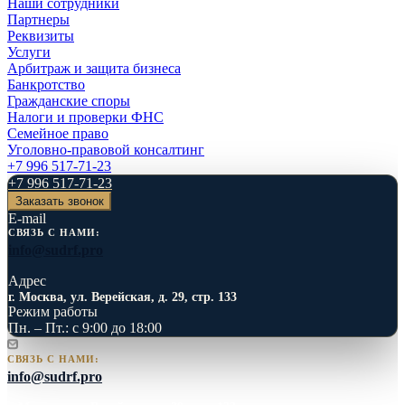
Наши сотрудники
Партнеры
Реквизиты
Услуги
Арбитраж и защита бизнеса
Банкротство
Гражданские споры
Налоги и проверки ФНС
Семейное право
Уголовно-правовой консалтинг
+7 996 517-71-23
+7 996 517-71-23
Заказать звонок
E-mail
СВЯЗЬ С НАМИ:
info@sudrf.pro
Адрес
г. Москва, ул. Верейская, д. 29, стр. 133
Режим работы
Пн. – Пт.: с 9:00 до 18:00
СВЯЗЬ С НАМИ:
info@sudrf.pro