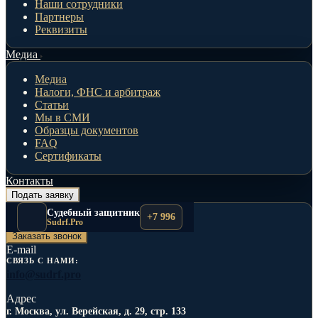
Наши сотрудники
Партнеры
Реквизиты
Медиа
Медиа
Налоги, ФНС и арбитраж
Статьи
Мы в СМИ
Образцы документов
FAQ
Сертификаты
Контакты
Подать заявку
Телефоны
Судебный защитник
+7 996
+7 996 517-71-23
Sudrf.Pro
Заказать звонок
E-mail
СВЯЗЬ С НАМИ:
info@sudrf.pro
Адрес
г. Москва, ул. Верейская, д. 29, стр. 133