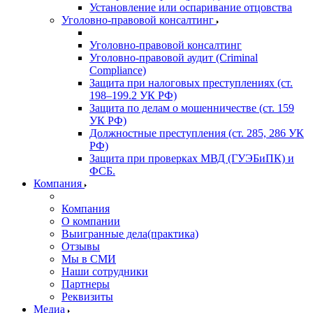
Установление или оспаривание отцовства
Уголовно-правовой консалтинг
Уголовно-правовой консалтинг
Уголовно-правовой аудит (Criminal
Compliance)
Защита при налоговых преступлениях (ст.
198–199.2 УК РФ)
Защита по делам о мошенничестве (ст. 159
УК РФ)
Должностные преступления (ст. 285, 286 УК
РФ)
Защита при проверках МВД (ГУЭБиПК) и
ФСБ.
Компания
Компания
О компании
Выигранные дела(практика)
Отзывы
Мы в СМИ
Наши сотрудники
Партнеры
Реквизиты
Медиа