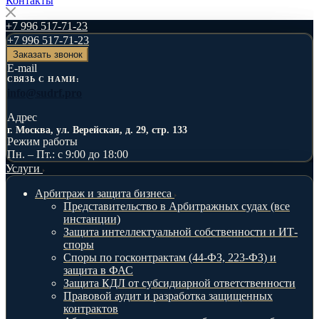
Контакты
+7 996 517-71-23
+7 996 517-71-23
Заказать звонок
E-mail
СВЯЗЬ С НАМИ:
info@sudrf.pro
Адрес
г. Москва, ул. Верейская, д. 29, стр. 133
Режим работы
Пн. – Пт.: с 9:00 до 18:00
Услуги
Арбитраж и защита бизнеса
Представительство в Арбитражных судах (все
инстанции)
Защита интеллектуальной собственности и ИТ-
споры
Споры по госконтрактам (44-ФЗ, 223-ФЗ) и
защита в ФАС
Защита КДЛ от субсидиарной ответственности
Правовой аудит и разработка защищенных
контрактов