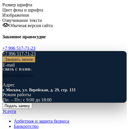
Размер шрифта
Цвет фона и шрифта
Изображения
Озвучивание текста
Обычная версия сайта
Законное правосудие
+7 996 517-71-23
+7 996 517-71-23
Заказать звонок
E-mail
СВЯЗЬ С НАМИ:
info@sudrf.pro
Адрес
г. Москва, ул. Верейская, д. 29, стр. 133
Режим работы
Пн. – Пт.: с 9:00 до 18:00
Подать заявку
Услуги
Арбитраж и защита бизнеса
Банкротство