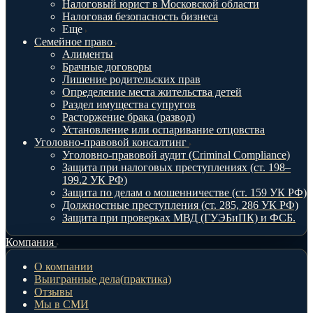
Налоговый юрист в Московской области
Налоговая безопасность бизнеса
Еще
Семейное право
Алименты
Брачные договоры
Лишение родительских прав
Определение места жительства детей
Раздел имущества супругов
Расторжение брака (развод)
Установление или оспаривание отцовства
Уголовно-правовой консалтинг
Уголовно-правовой аудит (Criminal Compliance)
Защита при налоговых преступлениях (ст. 198–
199.2 УК РФ)
Защита по делам о мошенничестве (ст. 159 УК РФ)
Должностные преступления (ст. 285, 286 УК РФ)
Защита при проверках МВД (ГУЭБиПК) и ФСБ.
Компания
О компании
Выигранные дела(практика)
Отзывы
Мы в СМИ