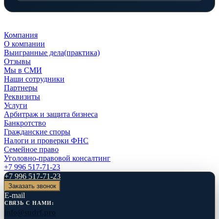
Компания
О компании
Выигранные дела(практика)
Отзывы
Мы в СМИ
Наши сотрудники
Партнеры
Реквизиты
Услуги
Арбитраж и защита бизнеса
Банкротство
Гражданские споры
Налоги и проверки ФНС
Семейное право
Уголовно-правовой консалтинг
+7 996 517-71-23
+7 996 517-71-23
Заказать звонок
E-mail
СВЯЗЬ С НАМИ:
info@sudrf.pro