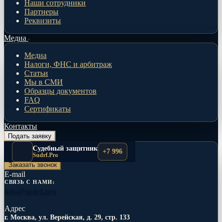
Наши сотрудники
Партнеры
Реквизиты
Медиа
Медиа
Налоги, ФНС и арбитраж
Статьи
Мы в СМИ
Образцы документов
FAQ
Сертификаты
Контакты
Подать заявку
Телефоны
Судебный защитник
+7 996
+7 996 517-71-23
Sudrf.Pro
Заказать звонок
E-mail
СВЯЗЬ С НАМИ:
info@sudrf.pro
Адрес
г. Москва, ул. Верейская, д. 29, стр. 133