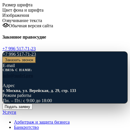
Размер шрифта
Цвет фона и шрифта
Изображения
Озвучивание текста
Обычная версия сайта
Законное правосудие
+7 996 517-71-23
+7 996 517-71-23
Заказать звонок
E-mail
СВЯЗЬ С НАМИ:
info@sudrf.pro
Адрес
г. Москва, ул. Верейская, д. 29, стр. 133
Режим работы
Пн. – Пт.: с 9:00 до 18:00
Подать заявку
Услуги
Арбитраж и защита бизнеса
Банкротство