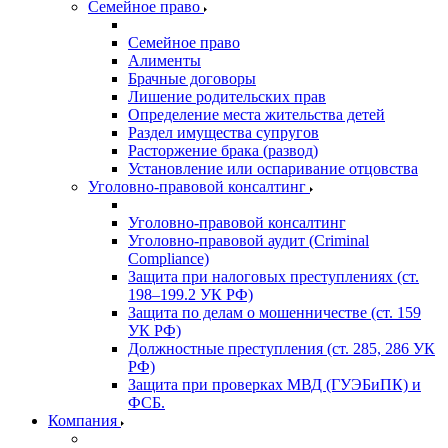
Семейное право
Семейное право
Алименты
Брачные договоры
Лишение родительских прав
Определение места жительства детей
Раздел имущества супругов
Расторжение брака (развод)
Установление или оспаривание отцовства
Уголовно-правовой консалтинг
Уголовно-правовой консалтинг
Уголовно-правовой аудит (Criminal
Compliance)
Защита при налоговых преступлениях (ст.
198–199.2 УК РФ)
Защита по делам о мошенничестве (ст. 159
УК РФ)
Должностные преступления (ст. 285, 286 УК
РФ)
Защита при проверках МВД (ГУЭБиПК) и
ФСБ.
Компания