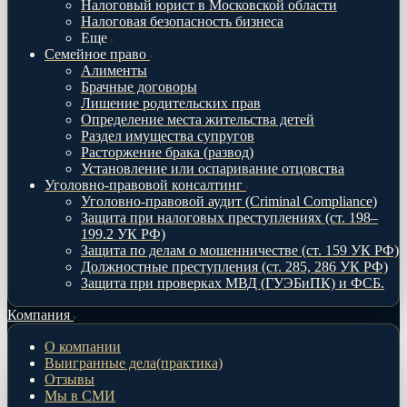
Налоговый юрист в Московской области
Налоговая безопасность бизнеса
Еще
Семейное право
Алименты
Брачные договоры
Лишение родительских прав
Определение места жительства детей
Раздел имущества супругов
Расторжение брака (развод)
Установление или оспаривание отцовства
Уголовно-правовой консалтинг
Уголовно-правовой аудит (Criminal Compliance)
Защита при налоговых преступлениях (ст. 198–
199.2 УК РФ)
Защита по делам о мошенничестве (ст. 159 УК РФ)
Должностные преступления (ст. 285, 286 УК РФ)
Защита при проверках МВД (ГУЭБиПК) и ФСБ.
Компания
О компании
Выигранные дела(практика)
Отзывы
Мы в СМИ