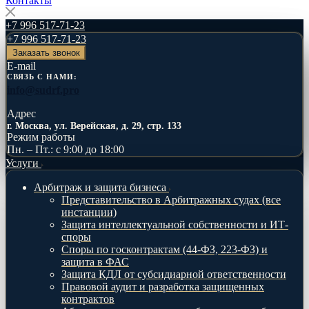
Контакты
+7 996 517-71-23
+7 996 517-71-23
Заказать звонок
E-mail
СВЯЗЬ С НАМИ:
info@sudrf.pro
Адрес
г. Москва, ул. Верейская, д. 29, стр. 133
Режим работы
Пн. – Пт.: с 9:00 до 18:00
Услуги
Арбитраж и защита бизнеса
Представительство в Арбитражных судах (все
инстанции)
Защита интеллектуальной собственности и ИТ-
споры
Споры по госконтрактам (44-ФЗ, 223-ФЗ) и
защита в ФАС
Защита КДЛ от субсидиарной ответственности
Правовой аудит и разработка защищенных
контрактов