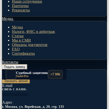
Наши сотрудники
Партнеры
Реквизиты
Медиа
Медиа
Налоги, ФНС и арбитраж
Статьи
Мы в СМИ
Образцы документов
FAQ
Сертификаты
Контакты
Подать заявку
Телефоны
Судебный защитник
+7 996
+7 996 517-71-23
Sudrf.Pro
Заказать звонок
E-mail
СВЯЗЬ С НАМИ:
info@sudrf.pro
Адрес
г. Москва, ул. Верейская, д. 29, стр. 133