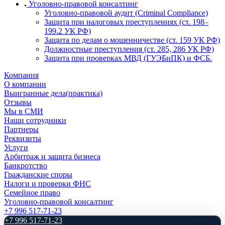
Уголовно-правовой консалтинг
Уголовно-правовой аудит (Criminal Compliance)
Защита при налоговых преступлениях (ст. 198–
199.2 УК РФ)
Защита по делам о мошенничестве (ст. 159 УК РФ)
Должностные преступления (ст. 285, 286 УК РФ)
Защита при проверках МВД (ГУЭБиПК) и ФСБ.
Компания
О компании
Выигранные дела(практика)
Отзывы
Мы в СМИ
Наши сотрудники
Партнеры
Реквизиты
Услуги
Арбитраж и защита бизнеса
Банкротство
Гражданские споры
Налоги и проверки ФНС
Семейное право
Уголовно-правовой консалтинг
+7 996 517-71-23
+7 996 517-71-23