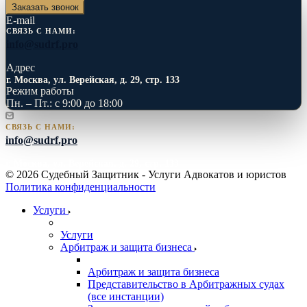
Заказать звонок
E-mail
СВЯЗЬ С НАМИ:
info@sudrf.pro
Адрес
г. Москва, ул. Верейская, д. 29, стр. 133
Режим работы
Пн. – Пт.: с 9:00 до 18:00
СВЯЗЬ С НАМИ:
info@sudrf.pro
г. Москва, ул. Верейская, д. 29, стр. 133
© 2026 Судебный Защитник - Услуги Адвокатов и юристов
Политика конфиденциальности
Услуги
Услуги
Арбитраж и защита бизнеса
Арбитраж и защита бизнеса
Представительство в Арбитражных судах
(все инстанции)