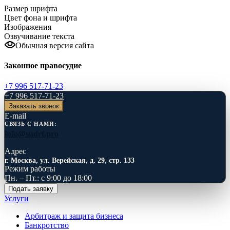
Размер шрифта
Цвет фона и шрифта
Изображения
Озвучивание текста
Обычная версия сайта
Законное правосудие
+7 996 517-71-23
+7 996 517-71-23
Заказать звонок
E-mail
СВЯЗЬ С НАМИ:
info@sudrf.pro
Адрес
г. Москва, ул. Верейская, д. 29, стр. 133
Режим работы
Пн. – Пт.: с 9:00 до 18:00
Подать заявку
Услуги
Арбитраж и защита бизнеса
Банкротство