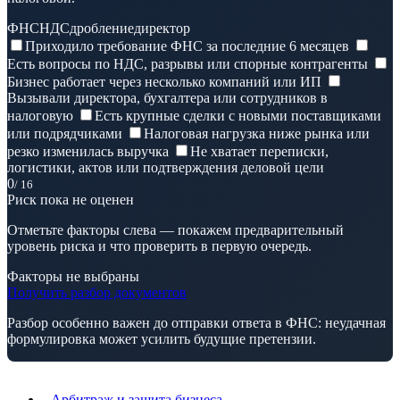
ФНС
НДС
дробление
директор
Приходило требование ФНС за последние 6 месяцев
Есть вопросы по НДС, разрывы или спорные контрагенты
Бизнес работает через несколько компаний или ИП
Вызывали директора, бухгалтера или сотрудников в
налоговую
Есть крупные сделки с новыми поставщиками
или подрядчиками
Налоговая нагрузка ниже рынка или
резко изменилась выручка
Не хватает переписки,
логистики, актов или подтверждения деловой цели
0
/ 16
Риск пока не оценен
Отметьте факторы слева — покажем предварительный
уровень риска и что проверить в первую очередь.
Факторы не выбраны
Получить разбор документов
Разбор особенно важен до отправки ответа в ФНС: неудачная
формулировка может усилить будущие претензии.
Арбитраж и защита бизнеса