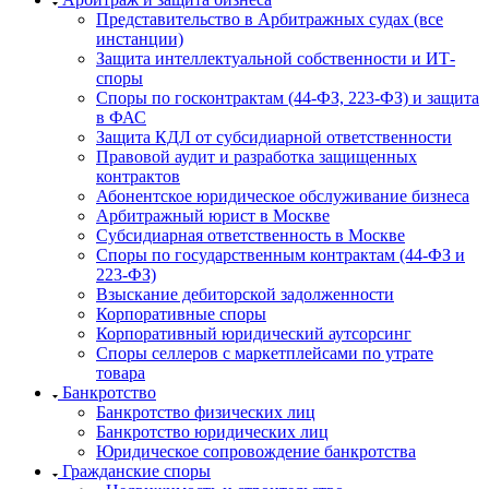
Представительство в Арбитражных судах (все
инстанции)
Защита интеллектуальной собственности и ИТ-
споры
Споры по госконтрактам (44-ФЗ, 223-ФЗ) и защита
в ФАС
Защита КДЛ от субсидиарной ответственности
Правовой аудит и разработка защищенных
контрактов
Абонентское юридическое обслуживание бизнеса
Арбитражный юрист в Москве
Субсидиарная ответственность в Москве
Споры по государственным контрактам (44-ФЗ и
223-ФЗ)
Взыскание дебиторской задолженности
Корпоративные споры
Корпоративный юридический аутсорсинг
Споры селлеров с маркетплейсами по утрате
товара
Банкротство
Банкротство физических лиц
Банкротство юридических лиц
Юридическое сопровождение банкротства
Гражданские споры