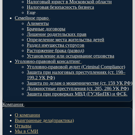
Налоговый юрист в Московской области
Налоговая безопасность бизнеса
Еще
Семейное право
Алименты
Брачные договоры
Лишение родительских прав
Определение места жительства детей
Раздел имущества супругов
Расторжение брака (развод)
Установление или оспаривание отцовства
Уголовно-правовой консалтинг
Уголовно-правовой аудит (Criminal Compliance)
Защита при налоговых преступлениях (ст. 198–
199.2 УК РФ)
Защита по делам о мошенничестве (ст. 159 УК РФ)
Должностные преступления (ст. 285, 286 УК РФ)
Защита при проверках МВД (ГУЭБиПК) и ФСБ.
Компания
О компании
Выигранные дела(практика)
Отзывы
Мы в СМИ