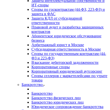
Защита интеллектуальной собственности и
ИТ-споры
Споры по госконтрактам (44-ФЗ, 223-ФЗ) и
защита в ФАС
Защита КДЛ от субсидиарной
ответственности
Правовой аудит и разработка защищенных
контрактов
Абонентское юридическое обслуживание
бизнеса
Арбитражный юрист в Москве
Субсидиарная ответственность в Москве
Споры по государственным контрактам (44-
ФЗ и 223-ФЗ)
Взыскание дебиторской задолженности
Корпоративные споры
Корпоративный юридический аутсорсинг
Споры селлеров с маркетплейсами по утрате
товара
Банкротство
Банкротство
Банкротство физических лиц
Банкротство юридических лиц
Юридическое сопровождение банкротства