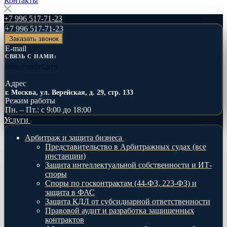
Контакты
+7 996 517-71-23
+7 996 517-71-23
Заказать звонок
E-mail
СВЯЗЬ С НАМИ:
info@sudrf.pro
Адрес
г. Москва, ул. Верейская, д. 29, стр. 133
Режим работы
Пн. – Пт.: с 9:00 до 18:00
Услуги
Арбитраж и защита бизнеса
Представительство в Арбитражных судах (все
инстанции)
Защита интеллектуальной собственности и ИТ-
споры
Споры по госконтрактам (44-ФЗ, 223-ФЗ) и
защита в ФАС
Защита КДЛ от субсидиарной ответственности
Правовой аудит и разработка защищенных
контрактов