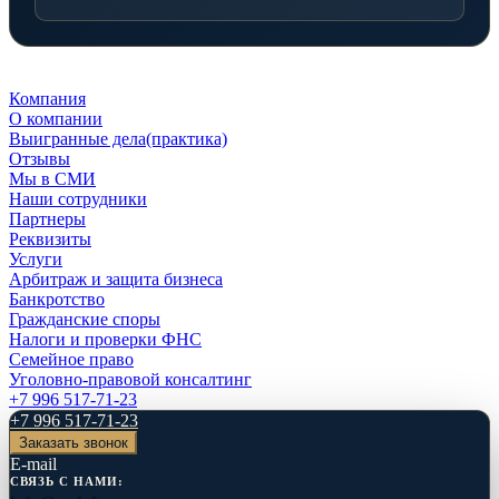
Компания
О компании
Выигранные дела(практика)
Отзывы
Мы в СМИ
Наши сотрудники
Партнеры
Реквизиты
Услуги
Арбитраж и защита бизнеса
Банкротство
Гражданские споры
Налоги и проверки ФНС
Семейное право
Уголовно-правовой консалтинг
+7 996 517-71-23
+7 996 517-71-23
Заказать звонок
E-mail
СВЯЗЬ С НАМИ: