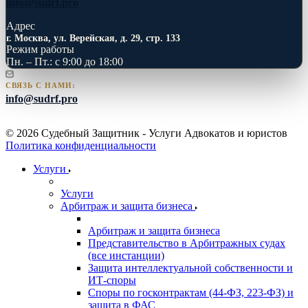
info@sudrf.pro
Адрес
г. Москва, ул. Верейская, д. 29, стр. 133
Режим работы
Пн. – Пт.: с 9:00 до 18:00
СВЯЗЬ С НАМИ:
info@sudrf.pro
г. Москва, ул. Верейская, д. 29, стр. 133
© 2026 Судебный Защитник - Услуги Адвокатов и юристов
Политика конфиденциальности
Услуги
Услуги
Арбитраж и защита бизнеса
Арбитраж и защита бизнеса
Представительство в Арбитражных судах
(все инстанции)
Защита интеллектуальной собственности и
ИТ-споры
Споры по госконтрактам (44-ФЗ, 223-ФЗ) и
защита в ФАС