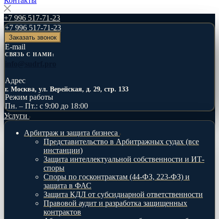
Контакты
+7 996 517-71-23
+7 996 517-71-23
Заказать звонок
E-mail
СВЯЗЬ С НАМИ:
info@sudrf.pro
Адрес
г. Москва, ул. Верейская, д. 29, стр. 133
Режим работы
Пн. – Пт.: с 9:00 до 18:00
Услуги
Арбитраж и защита бизнеса
Представительство в Арбитражных судах (все
инстанции)
Защита интеллектуальной собственности и ИТ-
споры
Споры по госконтрактам (44-ФЗ, 223-ФЗ) и
защита в ФАС
Защита КДЛ от субсидиарной ответственности
Правовой аудит и разработка защищенных
контрактов