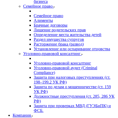
бизнеса
Семейное право
Семейное право
Алименты
Брачные договоры
Лишение родительских прав
Определение места жительства детей
Раздел имущества супругов
Расторжение брака (развод)
Установление или оспаривание отцовства
Уголовно-правовой консалтинг
Уголовно-правовой консалтинг
Уголовно-правовой аудит (Criminal
Compliance)
Защита при налоговых преступлениях (ст.
198–199.2 УК РФ)
Защита по делам о мошенничестве (ст. 159
УК РФ)
Должностные преступления (ст. 285, 286 УК
РФ)
Защита при проверках МВД (ГУЭБиПК) и
ФСБ.
Компания