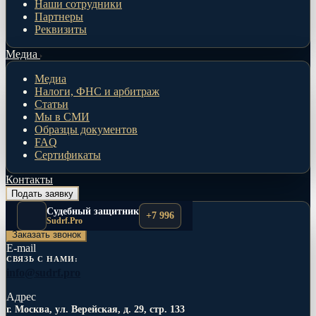
Наши сотрудники
Партнеры
Реквизиты
Медиа
Медиа
Налоги, ФНС и арбитраж
Статьи
Мы в СМИ
Образцы документов
FAQ
Сертификаты
Контакты
Подать заявку
Телефоны
Судебный защитник
+7 996
+7 996 517-71-23
Sudrf.Pro
Заказать звонок
E-mail
СВЯЗЬ С НАМИ:
info@sudrf.pro
Адрес
г. Москва, ул. Верейская, д. 29, стр. 133