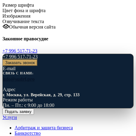
Размер шрифта
Цвет фона и шрифта
Изображения
Озвучивание текста
Обычная версия сайта
Законное правосудие
+7 996 517-71-23
+7 996 517-71-23
Заказать звонок
E-mail
СВЯЗЬ С НАМИ:
info@sudrf.pro
Адрес
г. Москва, ул. Верейская, д. 29, стр. 133
Режим работы
Пн. – Пт.: с 9:00 до 18:00
Подать заявку
Услуги
Арбитраж и защита бизнеса
Банкротство