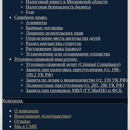
Налоговый юрист в Московской области
Налоговая безопасность бизнеса
Еще
Семейное право
Алименты
Брачные договоры
Лишение родительских прав
Определение места жительства детей
Раздел имущества супругов
Расторжение брака (развод)
Установление или оспаривание отцовства
Уголовно-правовой консалтинг
Уголовно-правовой аудит (Criminal Compliance)
Защита при налоговых преступлениях (ст. 198–
199.2 УК РФ)
Защита по делам о мошенничестве (ст. 159 УК РФ)
Должностные преступления (ст. 285, 286 УК РФ)
Защита при проверках МВД (ГУЭБиПК) и ФСБ.
Компания
О компании
Выигранные дела(практика)
Отзывы
Мы в СМИ