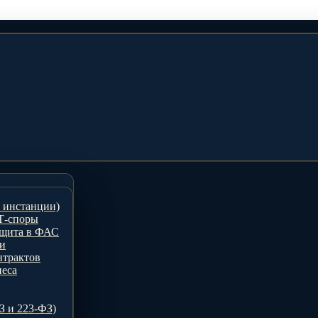
е инстанции)
Т-споры
ащита в ФАС
ти
нтрактов
неса
З и 223-ФЗ)