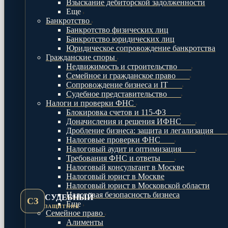
Взыскание дебиторской задолженности
Еще
Банкротство
Банкротство физических лиц
Банкротство юридических лиц
Юридическое сопровождение банкротства
Гражданские споры
Недвижимость и строительство
Семейное и гражданское право
Сопровождение бизнеса и IT
Судебное представительство
Налоги и проверки ФНС
Блокировка счетов и 115-ФЗ
Доначисления и решения ИФНС
Дробление бизнеса: защита и легализация
Налоговые проверки ФНС
Налоговый аудит и оптимизация
Требования ФНС и ответы
Налоговый консультант в Москве
Налоговый юрист в Москве
Налоговый юрист в Московской области
Налоговая безопасность бизнеса
СУДЕБНЫЙ
СЗ
Еще
ЗАЩИТНИК
Семейное право
Алименты