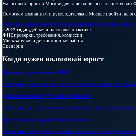
Налоговый юрист в Москве для защиты бизнеса от претензий
Помогаем компаниям и руководителям в Москве пройти налогов
Получить оценку налогового риска
Смотреть налоговые кейсы
с 2012 года
судебная и налоговая практика
ФНС
проверки, требования, комиссии
Москва
очная и дистанционная работа
Сценарии
Когда нужен налоговый юрист
Пришло требование ФНС
Проверяем формулировки, риски раскрытия лишней информации
Доначисления НДС или прибыли
Разбираем доказательства инспекции, контрагентов, первичку
Претензии по дроблению бизнеса
Оцениваем деловую цель, взаимозависимость, распределение 