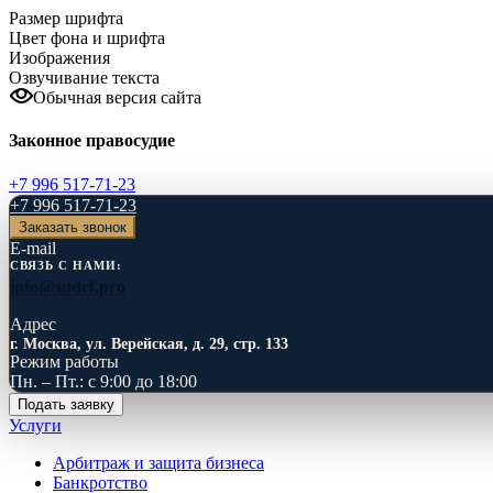
Размер шрифта
Цвет фона и шрифта
Изображения
Озвучивание текста
Обычная версия сайта
Законное правосудие
+7 996 517-71-23
+7 996 517-71-23
Заказать звонок
E-mail
СВЯЗЬ С НАМИ:
info@sudrf.pro
Адрес
г. Москва, ул. Верейская, д. 29, стр. 133
Режим работы
Пн. – Пт.: с 9:00 до 18:00
Подать заявку
Услуги
Арбитраж и защита бизнеса
Банкротство