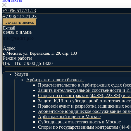
Контакты
+7 996 517-71-23
+7 996 517-71-23
Заказать звонок
E-mail
СВЯЗЬ С НАМИ:
info@sudrf.pro
Адрес
г. Москва, ул. Верейская, д. 29, стр. 133
Режим работы
Пн. – Пт.: с 9:00 до 18:00
Услуги
Арбитраж и защита бизнеса
Представительство в Арбитражных судах (вс
Защита интеллектуальной собственности и И
Споры по госконтрактам (44-ФЗ, 223-ФЗ) и з
Защита КДЛ от субсидиарной ответственнос
Правовой аудит и разработка защищенных ко
Абонентское юридическое обслуживание биз
Арбитражный юрист в Москве
Субсидиарная ответственность в Москве
Споры по государственным контрактам (44-Ф