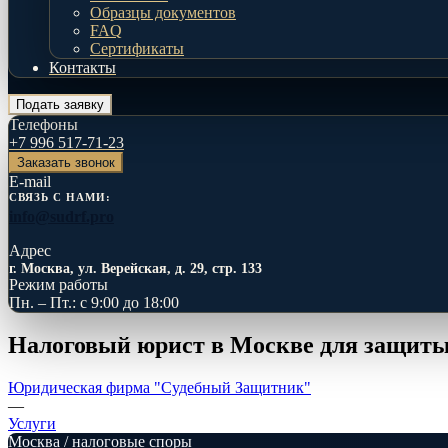
Образцы документов
FAQ
Сертификаты
Контакты
Подать заявку
Телефоны
+7 996 517-71-23
Заказать звонок
E-mail
СВЯЗЬ С НАМИ:
info@sudrf.pro
Адрес
г. Москва, ул. Верейская, д. 29, стр. 133
Режим работы
Пн. – Пт.: с 9:00 до 18:00
Налоговый юрист в Москве для защиты
Юридическая фирма "Судебный Защитник"
—
Услуги
Москва / налоговые споры