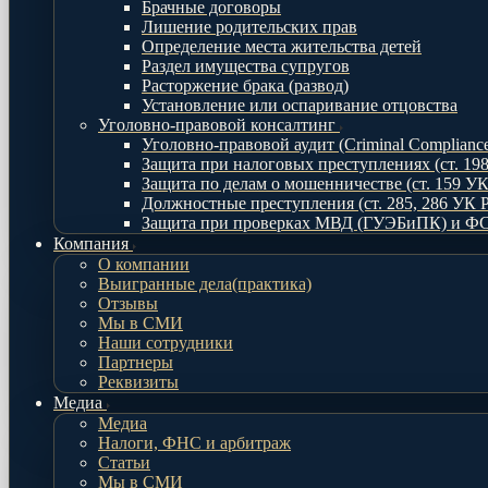
Брачные договоры
Лишение родительских прав
Определение места жительства детей
Раздел имущества супругов
Расторжение брака (развод)
Установление или оспаривание отцовства
Уголовно-правовой консалтинг
Уголовно-правовой аудит (Criminal Complianc
Защита при налоговых преступлениях (ст. 19
Защита по делам о мошенничестве (ст. 159 У
Должностные преступления (ст. 285, 286 УК 
Защита при проверках МВД (ГУЭБиПК) и ФС
Компания
О компании
Выигранные дела(практика)
Отзывы
Мы в СМИ
Наши сотрудники
Партнеры
Реквизиты
Медиа
Медиа
Налоги, ФНС и арбитраж
Статьи
Мы в СМИ