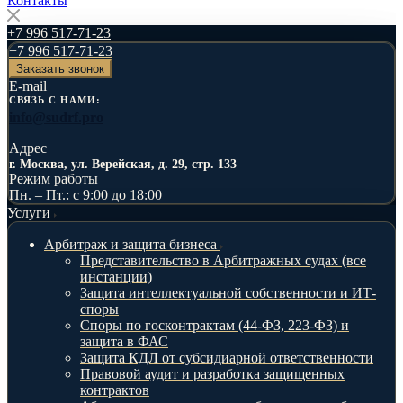
Контакты
+7 996 517-71-23
+7 996 517-71-23
Заказать звонок
E-mail
СВЯЗЬ С НАМИ:
info@sudrf.pro
Адрес
г. Москва, ул. Верейская, д. 29, стр. 133
Режим работы
Пн. – Пт.: с 9:00 до 18:00
Услуги
Арбитраж и защита бизнеса
Представительство в Арбитражных судах (все
инстанции)
Защита интеллектуальной собственности и ИТ-
споры
Споры по госконтрактам (44-ФЗ, 223-ФЗ) и
защита в ФАС
Защита КДЛ от субсидиарной ответственности
Правовой аудит и разработка защищенных
контрактов