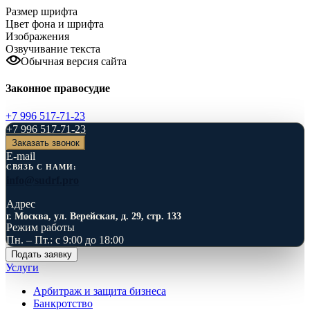
Размер шрифта
Цвет фона и шрифта
Изображения
Озвучивание текста
Обычная версия сайта
Законное правосудие
+7 996 517-71-23
+7 996 517-71-23
Заказать звонок
E-mail
СВЯЗЬ С НАМИ:
info@sudrf.pro
Адрес
г. Москва, ул. Верейская, д. 29, стр. 133
Режим работы
Пн. – Пт.: с 9:00 до 18:00
Подать заявку
Услуги
Арбитраж и защита бизнеса
Банкротство