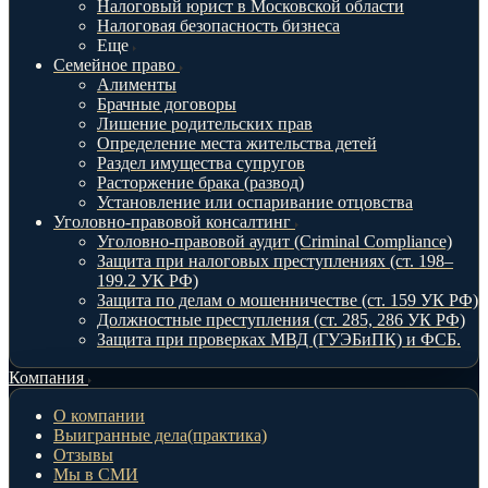
Налоговый юрист в Московской области
Налоговая безопасность бизнеса
Еще
Семейное право
Алименты
Брачные договоры
Лишение родительских прав
Определение места жительства детей
Раздел имущества супругов
Расторжение брака (развод)
Установление или оспаривание отцовства
Уголовно-правовой консалтинг
Уголовно-правовой аудит (Criminal Compliance)
Защита при налоговых преступлениях (ст. 198–
199.2 УК РФ)
Защита по делам о мошенничестве (ст. 159 УК РФ)
Должностные преступления (ст. 285, 286 УК РФ)
Защита при проверках МВД (ГУЭБиПК) и ФСБ.
Компания
О компании
Выигранные дела(практика)
Отзывы
Мы в СМИ