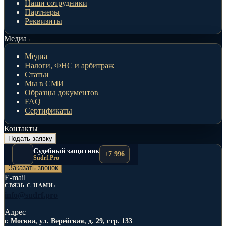
Наши сотрудники
Партнеры
Реквизиты
Медиа
Медиа
Налоги, ФНС и арбитраж
Статьи
Мы в СМИ
Образцы документов
FAQ
Сертификаты
Контакты
Подать заявку
Телефоны
Судебный защитник
+7 996
+7 996 517-71-23
Sudrf.Pro
Заказать звонок
E-mail
СВЯЗЬ С НАМИ:
info@sudrf.pro
Адрес
г. Москва, ул. Верейская, д. 29, стр. 133