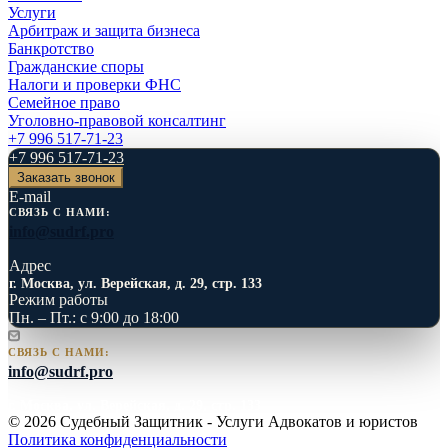
Услуги
Арбитраж и защита бизнеса
Банкротство
Гражданские споры
Налоги и проверки ФНС
Семейное право
Уголовно-правовой консалтинг
+7 996 517-71-23
+7 996 517-71-23
Заказать звонок
E-mail
СВЯЗЬ С НАМИ:
info@sudrf.pro
Адрес
г. Москва, ул. Верейская, д. 29, стр. 133
Режим работы
Пн. – Пт.: с 9:00 до 18:00
СВЯЗЬ С НАМИ:
info@sudrf.pro
г. Москва, ул. Верейская, д. 29, стр. 133
© 2026 Судебный Защитник - Услуги Адвокатов и юристов
Политика конфиденциальности